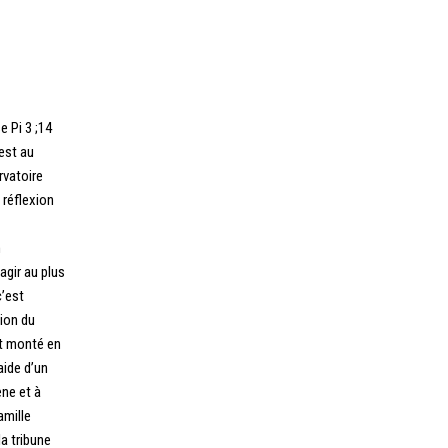
e Pi 3 ;14
est au
rvatoire
 réflexion
n
agir au plus
c’est
tion du
 et monté en
aide d’un
ène et à
amille
la tribune