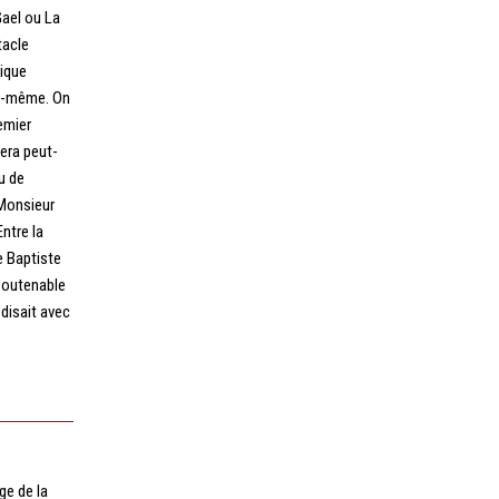
Gael ou La
tacle
lique
lui-même. On
emier
era peut-
u de
 Monsieur
ntre la
e Baptiste
soutenable
 disait avec
ge de la