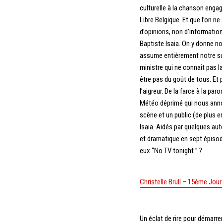
culturelle à la chanson enga
Libre Belgique. Et que l’on n
d’opinions, non d’informatio
Baptiste Isaia. On y donne no
assume entièrement notre su
ministre qui ne connaît pas 
être pas du goût de tous. Et
l’aigreur. De la farce à la pa
Météo déprimé qui nous annonc
scène et un public (de plus e
Isaia. Aidés par quelques a
et dramatique en sept épisode
eux “No TV tonight ” ?
Christelle Brüll – 15ème Jour
Un éclat de rire pour démarrer