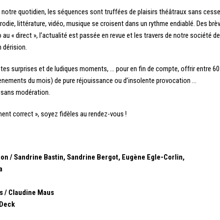
 de notre quotidien, les séquences sont truffées de plaisirs théâtraux sans cess
rodie, littérature, vidéo, musique se croisent dans un rythme endiablé. Des brè
au « direct », l’actualité est passée en revue et les travers de notre société de
 dérision.
es surprises et de ludiques moments, … pour en fin de compte, offrir entre 60
ènements du mois) de pure réjouissance ou d’insolente provocation …
sans modération.
ment correct », soyez fidèles au rendez-vous !
ion / Sandrine Bastin, Sandrine Bergot, Eugène Egle-Corlin,
a
 / Claudine Maus
 Deck