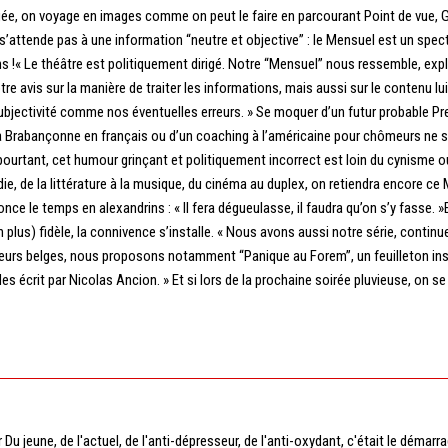
gée, on voyage en images comme on peut le faire en parcourant Point de vue, 
e s’attende pas à une information “neutre et objective” : le Mensuel est un spec
ns !« Le théâtre est politiquement dirigé. Notre “Mensuel” nous ressemble, exp
tre avis sur la manière de traiter les informations, mais aussi sur le contenu 
bjectivité comme nos éventuelles erreurs. » Se moquer d’un futur probable Pr
la Brabançonne en français ou d’un coaching à l’américaine pour chômeurs ne s
 pourtant, cet humour grinçant et politiquement incorrect est loin du cynisme o
rodie, de la littérature à la musique, du cinéma au duplex, on retiendra encore ce
e le temps en alexandrins : « Il fera dégueulasse, il faudra qu’on s’y fasse. »E
n plus) fidèle, la connivence s’installe. « Nous avons aussi notre série, continu
uteurs belges, nous proposons notamment “Panique au Forem”, un feuilleton in
s écrit par Nicolas Ancion. » Et si lors de la prochaine soirée pluvieuse, on se
 Du jeune, de l'actuel, de l'anti-dépresseur, de l'anti-oxydant, c'était le démarra