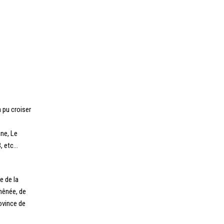
a pu croiser
ine, Le
B, etc…
e de la
Chênée, de
ovince de