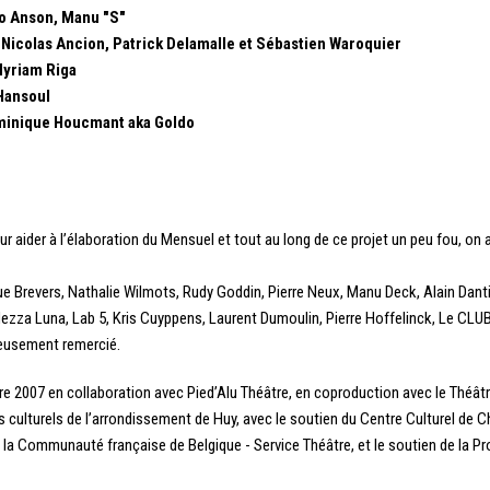
go Anson, Manu "S"
 / Nicolas Ancion, Patrick Delamalle et Sébastien Waroquier
Myriam Riga
Hansoul
minique Houcmant aka Goldo
r aider à l’élaboration du Mensuel et tout au long de ce projet un peu fou, on 
ue Brevers, Nathalie Wilmots, Rudy Goddin, Pierre Neux, Manu Deck, Alain Dant
ezza Luna, Lab 5, Kris Cuyppens, Laurent Dumoulin, Pierre Hoffelinck, Le CLU
reusement remercié.
e 2007 en collaboration avec Pied’Alu Théâtre, en coproduction avec le Théâtr
s culturels de l’arrondissement de Huy, avec le soutien du Centre Culturel de 
e la Communauté française de Belgique - Service Théâtre, et le soutien de la Pr