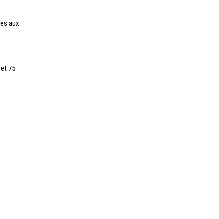
e
ves aux
 et 75