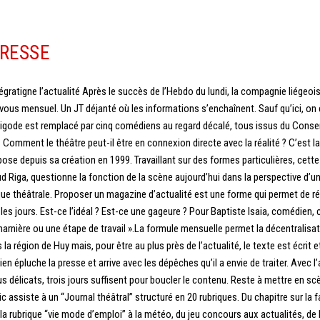
PRESSE
gratigne l’actualité Après le succès de l’Hebdo du lundi, la compagnie liégeois
vous mensuel. Un JT déjanté où les informations s’enchaînent. Sauf qu’ici, on 
rigode est remplacé par cinq comédiens au regard décalé, tous issus du Conse
… Comment le théâtre peut-il être en connexion directe avec la réalité ? C’est la
ose depuis sa création en 1999. Travaillant sur des formes particulières, cette
d Riga, questionne la fonction de la scène aujourd’hui dans la perspective d’u
ue théâtrale. Proposer un magazine d’actualité est une forme qui permet de ré
 les jours. Est-ce l’idéal ? Est-ce une gageure ? Pour Baptiste Isaia, comédien, 
arnière ou une étape de travail ».La formule mensuelle permet la décentralisa
la région de Huy mais, pour être au plus près de l’actualité, le texte est écrit
épluche la presse et arrive avec les dépêches qu’il a envie de traiter. Avec l’
lus délicats, trois jours suffisent pour boucler le contenu. Reste à mettre en sc
c assiste à un “Journal théâtral” structuré en 20 rubriques. Du chapitre sur la f
e la rubrique “vie mode d’emploi” à la météo, du jeu concours aux actualités, de 